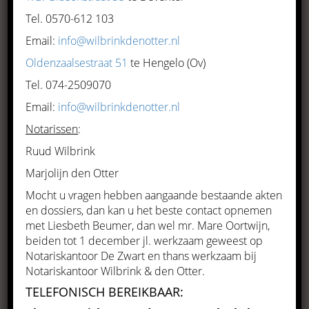
en familierecht of om
Tel. 0570-612 103
vermogensrecht en onroerend
Email:
info@wilbrinkdenotter.nl
goed, wij streven altijd naar de
Oldenzaalsestraat 51
te Hengelo (Ov)
juiste balans tussen uw
Tel. 074-2509070
wensen en de juridische
Email:
info@wilbrinkdenotter.nl
mogelijkheden.
Notarissen
:
Ruud Wilbrink
Notaris De Zwart is meer dan 30 jaar werkzaam in
het Raalter notariaat
Marjolijn den Otter
Mocht u vragen hebben aangaande bestaande akten
en dossiers, dan kan u het beste contact opnemen
met Liesbeth Beumer, dan wel mr. Mare Oortwijn,
beiden tot 1 december jl. werkzaam geweest op
Notariskantoor De Zwart en thans werkzaam bij
Notariskantoor Wilbrink & den Otter.
TELEFONISCH BEREIKBAAR: