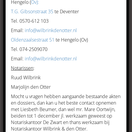
alle notariële gebieden. Of het
Hengelo (
Ov):
nu gaat om
T.G. Gibsonstraat 35
te Deventer
ondernemingsrecht, personen
Tel. 0570-612 103
Email:
info@wilbrinkdenotter.nl
en familierecht of om
Oldenzaalsestraat 51
te Hengelo (Ov)
vermogensrecht en onroerend
Tel. 074-2509070
goed, wij streven altijd naar de
Email:
info@wilbrinkdenotter.nl
juiste balans tussen uw
Notarissen
:
wensen en de juridische
Ruud Wilbrink
mogelijkheden.
Marjolijn den Otter
Notaris De Zwart is meer dan 30 jaar werkzaam in
Mocht u vragen hebben aangaande bestaande akten
het Raalter notariaat
en dossiers, dan kan u het beste contact opnemen
met Liesbeth Beumer, dan wel mr. Mare Oortwijn,
beiden tot 1 december jl. werkzaam geweest op
Notariskantoor De Zwart en thans werkzaam bij
Notariskantoor Wilbrink & den Otter.