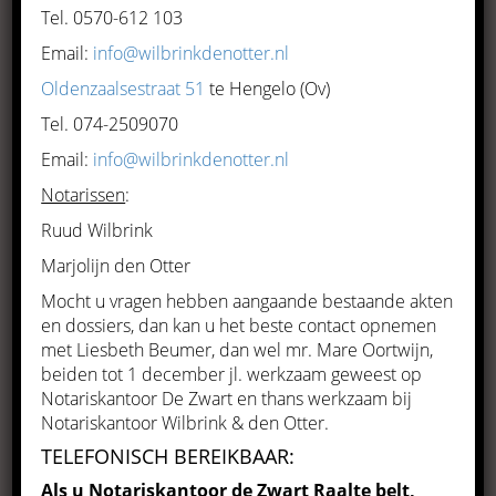
Tel. 0570-612 103
vermogensrecht en onroerend
Email:
info@wilbrinkdenotter.nl
goed, wij streven altijd naar de
Oldenzaalsestraat 51
te Hengelo (Ov)
juiste balans tussen uw
Tel. 074-2509070
wensen en de juridische
Email:
info@wilbrinkdenotter.nl
mogelijkheden.
Notarissen
:
Notaris De Zwart is meer dan 30 jaar werkzaam in
Ruud Wilbrink
het Raalter notariaat
Marjolijn den Otter
Mocht u vragen hebben aangaande bestaande akten
en dossiers, dan kan u het beste contact opnemen
met Liesbeth Beumer, dan wel mr. Mare Oortwijn,
beiden tot 1 december jl. werkzaam geweest op
Notariskantoor De Zwart en thans werkzaam bij
Notariskantoor Wilbrink & den Otter.
TELEFONISCH BEREIKBAAR:
De ondernemer
Als u Notariskantoor de Zwart Raalte belt,