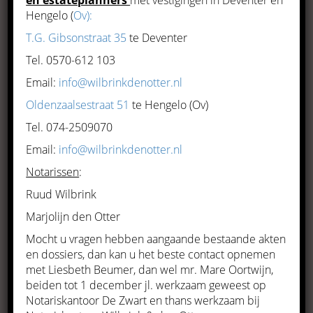
ervaring en deskundigheid op
Hengelo (
Ov):
alle notariële gebieden. Of het
T.G. Gibsonstraat 35
te Deventer
nu gaat om
Tel. 0570-612 103
ondernemingsrecht, personen
Email:
info@wilbrinkdenotter.nl
en familierecht of om
Oldenzaalsestraat 51
te Hengelo (Ov)
vermogensrecht en onroerend
Tel. 074-2509070
goed, wij streven altijd naar de
Email:
info@wilbrinkdenotter.nl
juiste balans tussen uw
Notarissen
:
wensen en de juridische
Ruud Wilbrink
mogelijkheden.
Marjolijn den Otter
Notaris De Zwart is meer dan 30 jaar werkzaam in
Mocht u vragen hebben aangaande bestaande akten
en dossiers, dan kan u het beste contact opnemen
het Raalter notariaat
met Liesbeth Beumer, dan wel mr. Mare Oortwijn,
beiden tot 1 december jl. werkzaam geweest op
Notariskantoor De Zwart en thans werkzaam bij