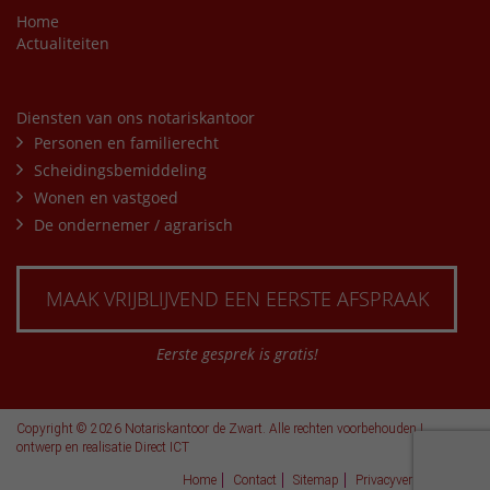
Home
Actualiteiten
Diensten van ons notariskantoor
Personen en familierecht
Scheidingsbemiddeling
Wonen en vastgoed
De ondernemer / agrarisch
MAAK VRIJBLIJVEND EEN EERSTE AFSPRAAK
Eerste gesprek is gratis!
Copyright © 2026 Notariskantoor de Zwart. Alle rechten voorbehouden |
ontwerp en realisatie
Direct ICT
Home
Contact
Sitemap
Privacyverklaring