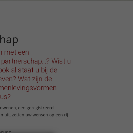
chap
n met een
 partnerschap…? Wist u
ok al staat u bij de
even? Wat zijn de
samenlevingsvormen
eus?
enwonen, een geregistreerd
en uit, zetten uw wensen op een rij
houdt;