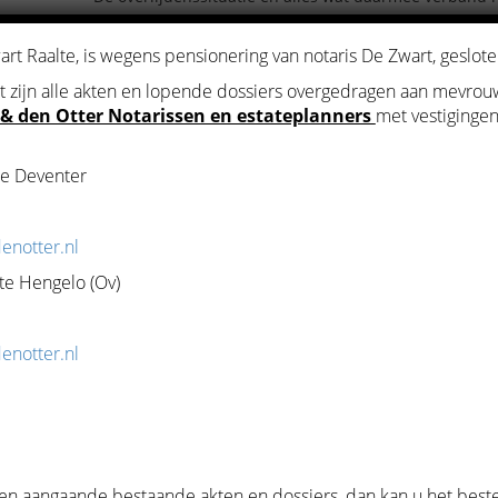
Uw wensen, de mogelijkheden en hoe deze het beste 
notariële akte.
rt Raalte, is wegens pensionering van notaris De Zwart, geslote
Voor vragen, neem
contact
op met ons kantoor.
uit zijn alle akten en lopende dossiers overgedragen aan mevro
 & den Otter Notarissen en estateplanners
met vestigingen
e Deventer
enotter.nl
te Hengelo (Ov)
enotter.nl
iensten
van ons notariskan
wart Raalte is graag uw not
 en deskundigheid op alle n
n aangaande bestaande akten en dossiers, dan kan u het bes