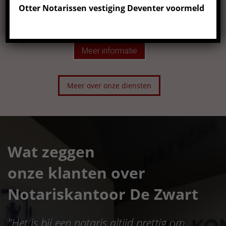
Otter Notarissen vestiging Deventer voormeld
Scheidingsbemiddeling
Meer informatie
Meer over onze diensten
Wat zeggen
onze klanten over
Notariskantoor De Zwart
"
Het is bij een notaris altijd prettig om