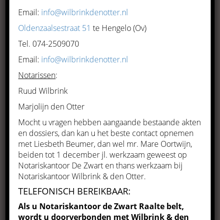
Email:
info@wilbrinkdenotter.nl
Meer informatie
Oldenzaalsestraat 51
te Hengelo (Ov)
Tel. 074-2509070
Email:
info@wilbrinkdenotter.nl
Notarissen
:
Ruud Wilbrink
Marjolijn den Otter
Mocht u vragen hebben aangaande bestaande akten
Personen en familierecht
en dossiers, dan kan u het beste contact opnemen
Meer informatie
met Liesbeth Beumer, dan wel mr. Mare Oortwijn,
beiden tot 1 december jl. werkzaam geweest op
Notariskantoor De Zwart en thans werkzaam bij
Notariskantoor Wilbrink & den Otter.
TELEFONISCH BEREIKBAAR:
Als u Notariskantoor de Zwart Raalte belt,
wordt u doorverbonden met Wilbrink & den