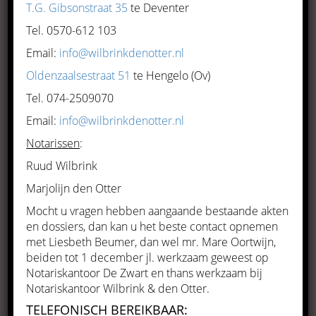
T.G. Gibsonstraat 35
te Deventer
Meer informatie
Tel. 0570-612 103
Email:
info@wilbrinkdenotter.nl
Oldenzaalsestraat 51
te Hengelo (Ov)
Tel. 074-2509070
Email:
info@wilbrinkdenotter.nl
Notarissen
:
Ruud Wilbrink
Personen en familierecht
Marjolijn den Otter
Meer informatie
Mocht u vragen hebben aangaande bestaande akten
en dossiers, dan kan u het beste contact opnemen
met Liesbeth Beumer, dan wel mr. Mare Oortwijn,
beiden tot 1 december jl. werkzaam geweest op
Notariskantoor De Zwart en thans werkzaam bij
Notariskantoor Wilbrink & den Otter.
TELEFONISCH BEREIKBAAR: