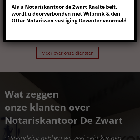
Als u Notariskantoor de Zwart Raalte belt,
wordt u doorverbonden met Wilbrink & den
Scheidingsbemiddeling
Otter Notarissen vestiging Deventer voormeld
Meer informatie
Meer over onze diensten
Wat zeggen
onze klanten over
Notariskantoor De Zwart
"
Uiteindelijk hebben wij veel geld kunnen