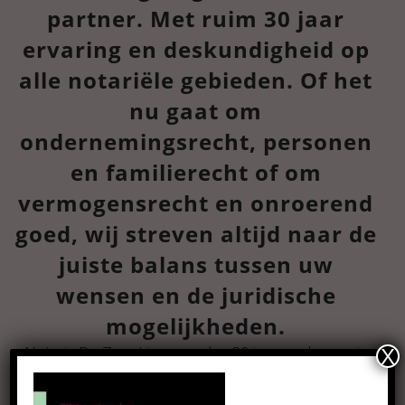
partner. Met ruim 30 jaar
ervaring en deskundigheid op
alle notariële gebieden. Of het
nu gaat om
ondernemingsrecht, personen
en familierecht of om
vermogensrecht en onroerend
goed, wij streven altijd naar de
juiste balans tussen uw
wensen en de juridische
mogelijkheden.
Notaris De Zwart is meer dan 30 jaar werkzaam in
X
het Raalter notariaat